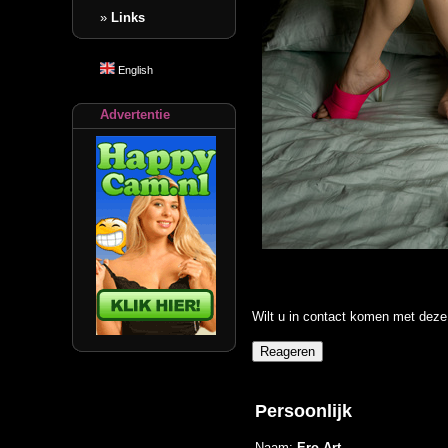
»
Links
English
Advertentie
Wilt u in contact komen met deze 
Persoonlijk
Naam:
Ero-Art