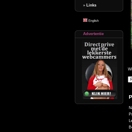
»
Links
English
Advertentie
Wi
P
N
P
Le
B