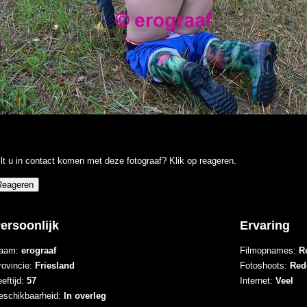
lt u in contact komen met deze fotograaf? Klik op reageren.
ersoonlijk
Ervaring
aam:
erograaf
Filmopnames:
Re
rovincie:
Friesland
Fotoshoots:
Rede
eftijd:
57
Internet:
Veel
eschikbaarheid:
In overleg