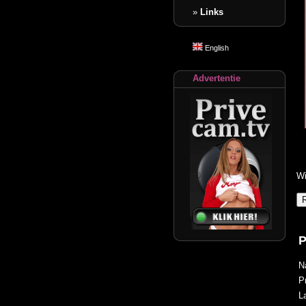
»
Links
English
Advertentie
Wi
P
N
P
L