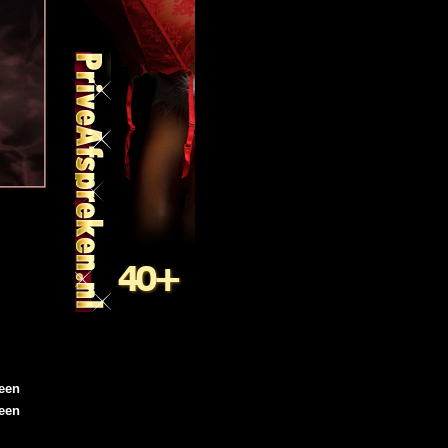
een
een
l