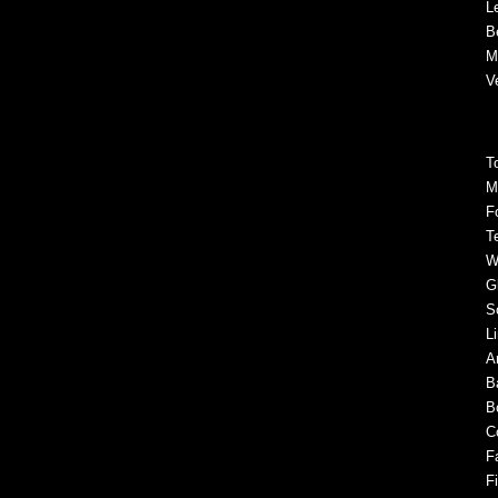
Le
B
M
V
T
M
F
T
W
G
S
L
Ar
B
B
C
F
F