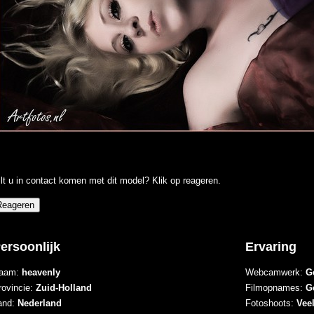
lt u in contact komen met dit model? Klik op reageren.
ersoonlijk
Ervaring
aam:
heavenly
Webcamwerk:
G
rovincie:
Zuid-Holland
Filmopnames:
G
and:
Nederland
Fotoshoots:
Vee