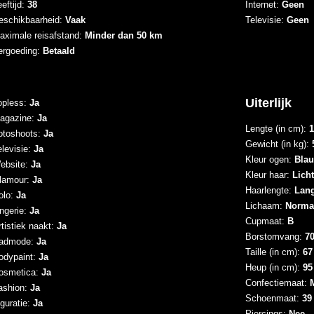
eftijd:
38
Internet:
Geen
eschikbaarheid:
Vaak
Televisie:
Geen
aximale reisafstand:
Minder dan 50 km
ergoeding:
Betaald
Uiterlijk
opless:
Ja
agazine:
Ja
Lengte (in cm):
1
otoshoots:
Ja
Gewicht (in kg):
elevisie:
Ja
Kleur ogen:
Bla
ebsite:
Ja
Kleur haar:
Lich
lamour:
Ja
Haarlengte:
Lan
olo:
Ja
Lichaam:
Norma
ingerie:
Ja
Cupmaat:
B
tistiek naakt:
Ja
Borstomvang:
7
admode:
Ja
Taille (in cm):
67
odypaint:
Ja
Heup (in cm):
95
osmetica:
Ja
Confectiemaat:
ashion:
Ja
Schoenmaat:
39
iguratie:
Ja
Piercings:
Nee