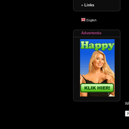
»
Links
English
Advertentie
Wi