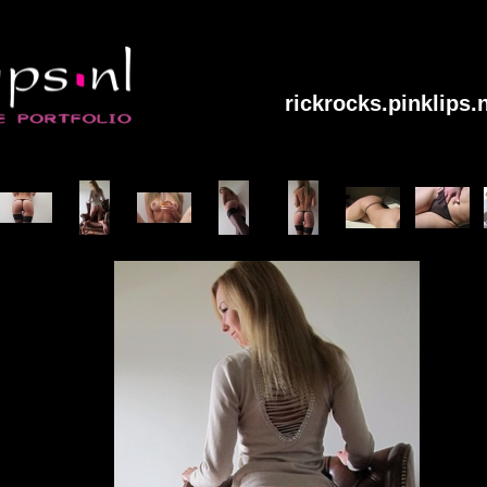
rickrocks.pinklips.n