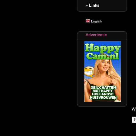
»
Links
English
Advertentie
Wi