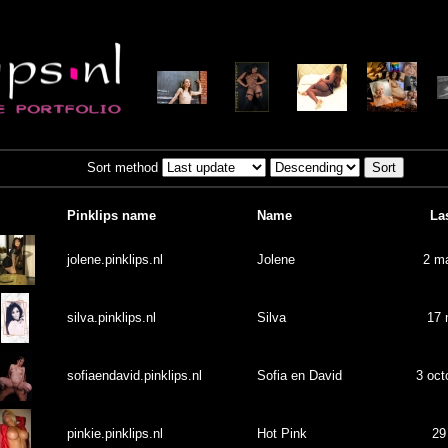
Sort method
Pinklips name
Name
La
jolene.pinklips.nl
Jolene
2 m
silva.pinklips.nl
Silva
17 
sofiaendavid.pinklips.nl
Sofia en David
3 oct
pinkie.pinklips.nl
Hot Pink
29