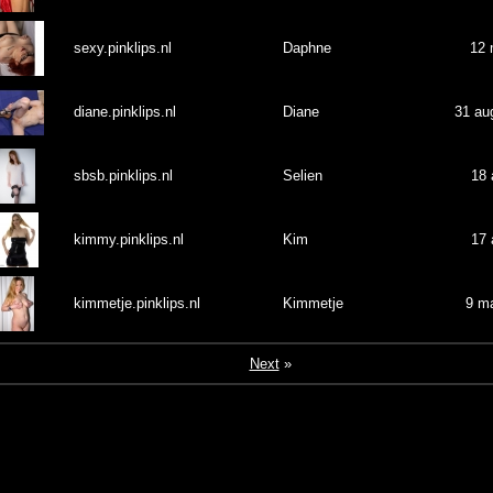
sexy.pinklips.nl
Daphne
12 
diane.pinklips.nl
Diane
31 au
sbsb.pinklips.nl
Selien
18 
kimmy.pinklips.nl
Kim
17 
kimmetje.pinklips.nl
Kimmetje
9 m
Next
»