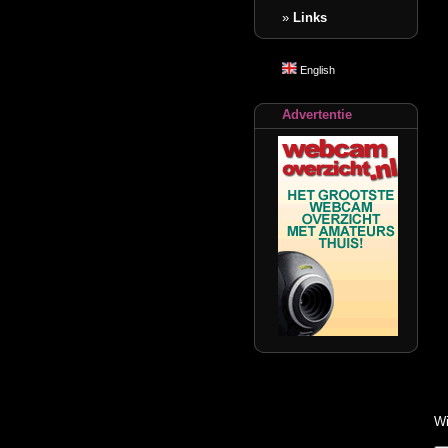
»
Links
English
Advertentie
Wi