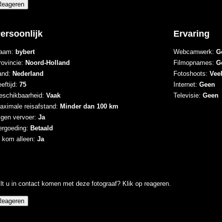
ersoonlijk
Ervaring
aam:
bybert
Webcamwerk:
G
rovincie:
Noord-Holland
Filmopnames:
G
and:
Nederland
Fotoshoots:
Vee
eftijd:
75
Internet:
Geen
eschikbaarheid:
Vaak
Televisie:
Geen
aximale reisafstand:
Minder dan 100 km
igen vervoer:
Ja
ergoeding:
Betaald
k kom alleen:
Ja
lt u in contact komen met deze fotograaf? Klik op reageren.