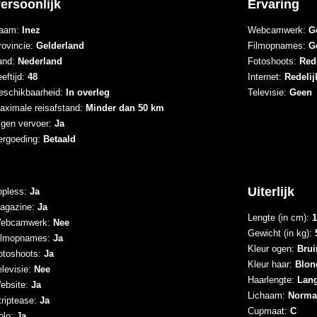
ersoonlijk
Ervaring
aam:
Inez
Webcamwerk:
G
rovincie:
Gelderland
Filmopnames:
G
and:
Nederland
Fotoshoots:
Rede
eftijd:
48
Internet:
Redelij
eschikbaarheid:
In overleg
Televisie:
Geen
aximale reisafstand:
Minder dan 50 km
igen vervoer:
Ja
ergoeding:
Betaald
Uiterlijk
opless:
Ja
agazine:
Ja
Lengte (in cm):
1
ebcamwerk:
Nee
Gewicht (in kg):
ilmopnames:
Ja
Kleur ogen:
Brui
otoshoots:
Ja
Kleur haar:
Blon
elevisie:
Nee
Haarlengte:
Lan
ebsite:
Ja
Lichaam:
Norma
triptease:
Ja
Cupmaat:
C
olo:
Ja