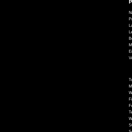
P
N
P
L
Le
B
M
E
V
T
M
W
F
F
T
W
S
S