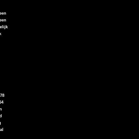
een
een
lijk
k
78
54
n
d
g
al