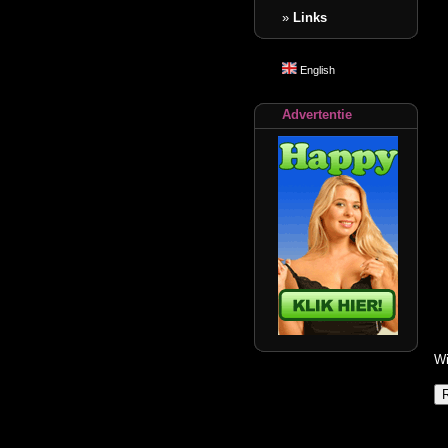
»
Links
English
Advertentie
Wi