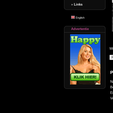
»
Links
English
Advertentie
Wi
P
N
B
E
V