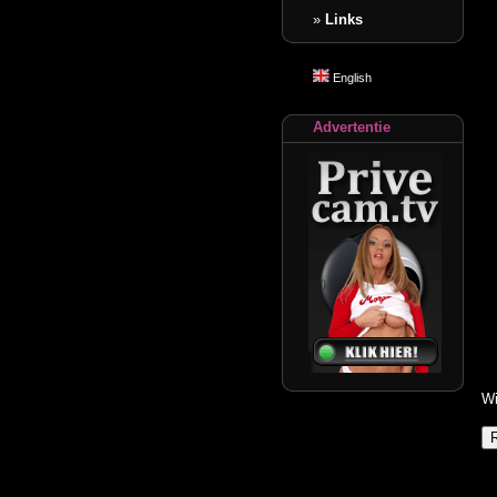
»
Links
English
Advertentie
Wi