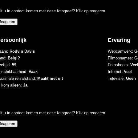
lt u in contact komen met deze fotograaf? Klik op reageren.
ersoonlijk
Ervaring
aam:
Rodvin Davis
Webcamwerk:
G
and:
Belgi?
Filmopnames:
G
eftijd:
59
Fotoshoots:
Vee
eschikbaarheid:
Vaak
Internet:
Veel
aximale reisafstand:
Maakt niet uit
Televisie:
Geen
k kom alleen:
Ja
lt u in contact komen met deze fotograaf? Klik op reageren.