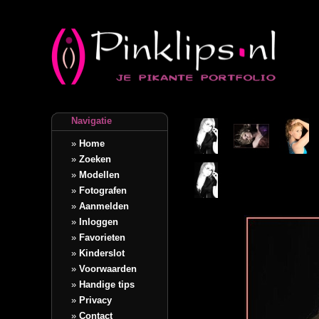
Navigatie
»
Home
»
Zoeken
»
Modellen
»
Fotografen
»
Aanmelden
»
Inloggen
»
Favorieten
»
Kinderslot
»
Voorwaarden
»
Handige tips
»
Privacy
»
Contact