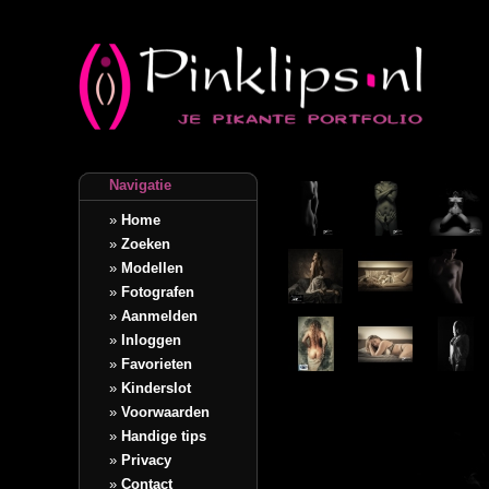
Navigatie
»
Home
»
Zoeken
»
Modellen
»
Fotografen
»
Aanmelden
»
Inloggen
»
Favorieten
»
Kinderslot
»
Voorwaarden
»
Handige tips
»
Privacy
»
Contact